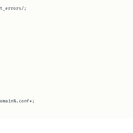
t_errors/;

omain%.conf*;
