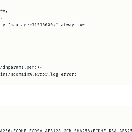
**;

;

ty "max-age=31536000;" always;**

/dhparams.pem;**

A256:ECDHE-ECDSA-AES128-GCM-SHA256:ECDHE-RSA-AES2