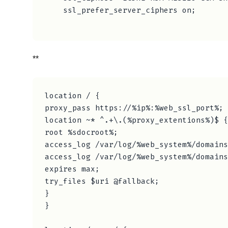
    ssl_prefer_server_ciphers on;

**
location / {

proxy_pass https://%ip%:%web_ssl_port%;

location ~* ^.+\.(%proxy_extentions%)$ {

root %sdocroot%;

access_log /var/log/%web_system%/domains
access_log /var/log/%web_system%/domains
expires max;

try_files $uri @fallback;

}

}
