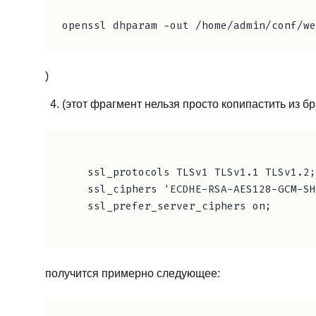
)
(этот фрагмент нельзя просто копипастить из б
    ssl_protocols TLSv1 TLSv1.1 TLSv1.2;

    ssl_ciphers 'ECDHE-RSA-AES128-GCM-SH
    ssl_prefer_server_ciphers on;

получится примерно следующее: