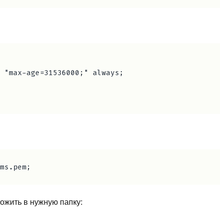
 "max-age=31536000;" always;

ожить в нужную папку: