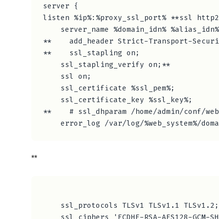
server {

listen %ip%:%proxy_ssl_port% **ssl http2
    server_name %domain_idn% %alias_idn%
**    add_header Strict-Transport-Securi
**    ssl_stapling on;

    ssl_stapling_verify on;**

    ssl on;

    ssl_certificate %ssl_pem%;

    ssl_certificate_key %ssl_key%;

**    # ssl_dhparam /home/admin/conf/web
**
    ssl_protocols TLSv1 TLSv1.1 TLSv1.2;

    ssl_ciphers 'ECDHE-RSA-AES128-GCM-SH