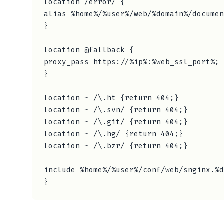
location /error/ {

alias %home%/%user%/web/%domain%/documen
}

location @fallback {

proxy_pass https://%ip%:%web_ssl_port%;

}

location ~ /\.ht {return 404;}

location ~ /\.svn/ {return 404;}

location ~ /\.git/ {return 404;}

location ~ /\.hg/ {return 404;}

location ~ /\.bzr/ {return 404;}

include %home%/%user%/conf/web/snginx.%d