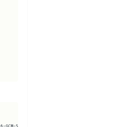
56-GCM-SHA384:ECDHE-ECDSA-AES256-GCM-SHA384:DHE-RS