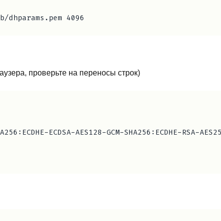
раузера, проверьте на переносы строк)
A256:ECDHE-ECDSA-AES128-GCM-SHA256:ECDHE-RSA-AES2