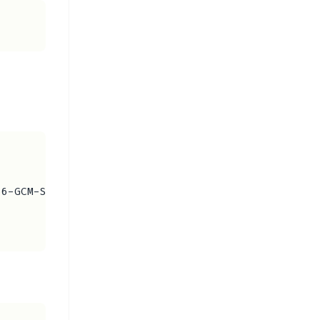
56-GCM-SHA384:ECDHE-ECDSA-AES256-GCM-SHA384:DHE-RS