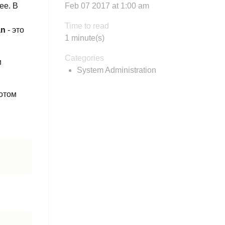
ее. В
Feb 07 2017 at 1:00 am
Time to read
an
- это
1 minute(s)
Categories
и
System Administration
потом